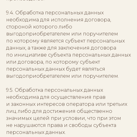
Обо мне
Написать Whats’App
9.4. Обработка персональных данных
Instagram
Каталог рецептов
необходима для исполнения договора,
Telegram
стороной которого либо
Вконтакте
выгодоприобретателем или поручителем
по которому является субъект персональных
данных, а также для заключения договора
Политика конфиденциальности
по инициативе субъекта персональных данных
Договор оферты
или договора, по которому субъект
персональных данных будет являться
выгодоприобретателем или поручителем.
9.5. Обработка персональных данных
необходима для осуществления прав
и законных интересов оператора или третьих
лиц либо для достижения общественно
значимых целей при условии, что при этом
не нарушаются права и свободы субъекта
персональных данных.