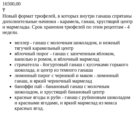
16500,00
₸
Новый формат трюфелей, в которых внутри ганаша спрятаны
дополнительные начинки - карамель, ганаш, хрустящий центр
и мармелады. Срок хранения трюфелей по этим рецептам - 4
недели.
меллер - ганаш с молочным шоколадом, и нежный
тягучий карамельный центр
яблочный пирог - ганаш с запеченным яблоком,
ванилью и ромом, и яблочный мармелад
страчателла - йогуртовый ганаш с кусочками горького
шоколада, и центр из темного ганаша
лимонный пирог с черникой и маком - лимонный
ганаш, и яркий черничный мармелад
баноффи пай - банановый ганаш с молочным
шоколадом, и хрустящий банановый центр
красные ягоды и руби - ганаш с рубиновым шоколадом
и красными ягодами, и яркий мармелад из микса
красных ягод.