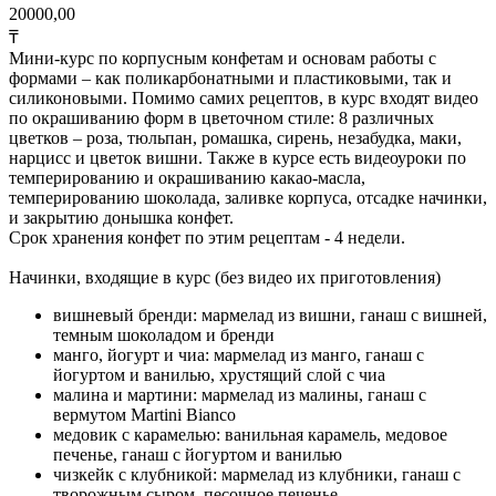
20000,00
₸
Мини-курс по корпусным конфетам и основам работы с
формами – как поликарбонатными и пластиковыми, так и
силиконовыми. Помимо самих рецептов, в курс входят видео
по окрашиванию форм в цветочном стиле: 8 различных
цветков – роза, тюльпан, ромашка, сирень, незабудка, маки,
нарцисс и цветок вишни. Также в курсе есть видеоуроки по
темперированию и окрашиванию какао-масла,
темперированию шоколада, заливке корпуса, отсадке начинки,
и закрытию донышка конфет.
Срок хранения конфет по этим рецептам - 4 недели.
Начинки, входящие в курс (без видео их приготовления)
вишневый бренди: мармелад из вишни, ганаш с вишней,
темным шоколадом и бренди
манго, йогурт и чиа: мармелад из манго, ганаш с
йогуртом и ванилью, хрустящий слой с чиа
малина и мартини: мармелад из малины, ганаш с
вермутом Martini Bianco
медовик с карамелью: ванильная карамель, медовое
печенье, ганаш с йогуртом и ванилью
чизкейк с клубникой: мармелад из клубники, ганаш с
творожным сыром, песочное печенье