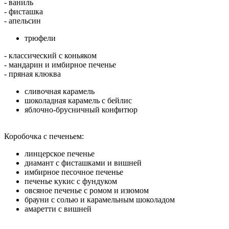
- ваниль
- фисташка
- апельсин
трюфели
- классический с коньяком
- мандарин и имбирное печенье
- пряная клюква
сливочная карамель
шоколадная карамель с бейлис
яблочно-брусничный конфитюр
Коробочка с печеньем:
линцерское печенье
диамант с фисташками и вишней
имбирное песочное печенье
печенье кукис с фундуком
овсяное печенье с ромом и изюмом
брауни с солью и карамельным шоколадом
амаретти с вишней